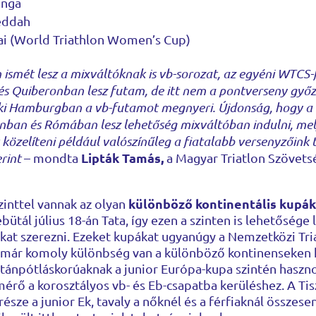
anga
eddah
i (World Triathlon Women’s Cup)
ismét lesz a mixváltóknak is vb-sorozat, az egyéni WTCS-
s Quiberonban lesz futam, de itt nem a pontverseny győz
i Hamburgban a vb-futamot megnyeri. Újdonság, hogy a v
an és Rómában lesz lehetőség mixváltóban indulni, mel
özelíteni például valószínűleg a fiatalabb versenyzőink t
Lipták Tamás,
rint
– mondta
a Magyar Triatlon Szövets
különböző kontinentális kupák
zinttel vannak az olyan
ütál július 18-án Tata, így ezen a szinten is lehetősége 
kat szerezni. Ezeket kupákat ugyanúgy a Nemzetközi Tri
t már komoly különbség van a különböző kontinenseken k
utánpótláskorúaknak a junior Európa-kupa szintén haszno
mérő a korosztályos vb- és Eb-csapatba kerüléshez. A Tis
 része a junior Ek, tavaly a nőknél és a férfiaknál össze