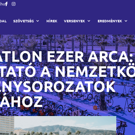
.hu
DAL
SZÖVETSÉG
HÍREK
VERSENYEK
EREDMÉNYEK
ATLON EZER ARCA:
TATÓ A NEMZETKÖ
ENYSOROZATOK
GÁHOZ