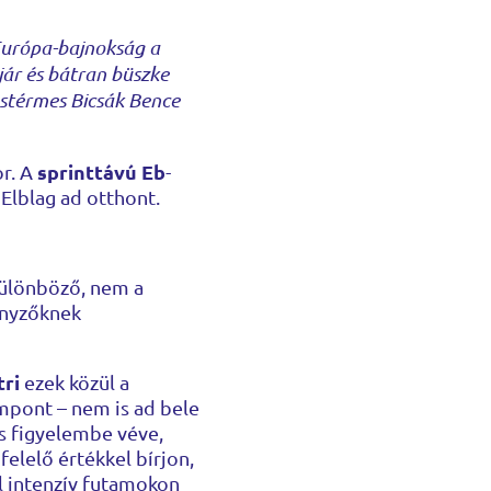
 Európa-bajnokság a
jár és bátran büszke
üstérmes Bicsák Bence
sprinttávú Eb
or. A
-
 Elblag ad otthont.
 különböző, nem a
senyzőknek
ri
ezek közül a
empont – nem is ad bele
is figyelembe véve,
felelő értékkel bírjon,
ül intenzív futamokon