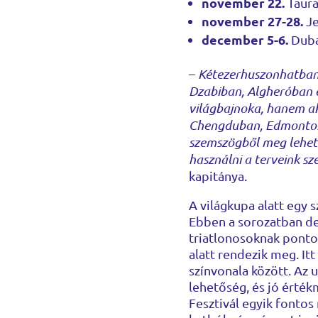
november 22.
Taur
november 27-28.
J
december 5-6.
Duba
–
Kétezerhuszonhatban 
Dzabiban, Algheróban é
világbajnoka, hanem ak
Chengduban, Edmontonb
szemszögből meg lehet k
használni a terveink sze
kapitánya.
A világkupa alatt egy s
Ebben a sorozatban deb
triatlonosoknak ponto
alatt rendezik meg. It
színvonala között. Az 
lehetőség, és jó érték
Fesztivál egyik fontos