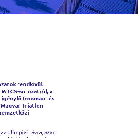
ozatok rendkívül
ó WTCS-sorozatról, a
t igénylő Ironman- és
 Magyar Triatlon
 nemzetközi
az olimpiai távra, azaz