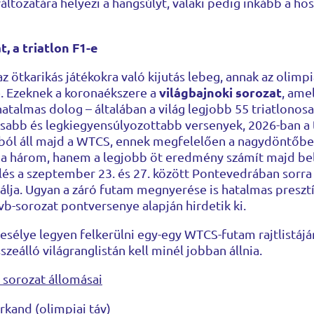
ltozatára helyezi a hangsúlyt, valaki pedig inkább a ho
, a triatlon F1-e
z ötkarikás játékokra való kijutás lebeg, annak az olimpi
világbajnoki sorozat
 Ezeknek a koronaékszere a
, ame
atalmas dolog – általában a világ legjobb 55 triatlonosa á
asabb és legkiegyensúlyozottabb versenyek, 2026-ban a 
ból áll majd a WTCS, ennek megfelelően a nagydöntőbe 
a három, hanem a legjobb öt eredmény számít majd be
és a szeptember 23. és 27. között Pontevedrában sorra
gálja. Ugyan a záró futam megnyerése is hatalmas presztíz
vb-sorozat pontversenye alapján hirdetik ki.
esélye legyen felkerülni egy-egy WTCS-futam rajtlistájár
zeálló világranglistán kell minél jobban állnia.
 sorozat állomásai
kand (olimpiai táv)