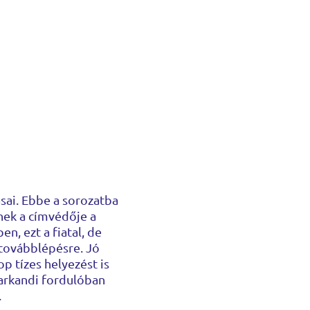
ai. Ebbe a sorozatba
inek a címvédője a
n, ezt a fiatal, de
 továbblépésre. Jó
p tízes helyezést is
amarkandi fordulóban
.