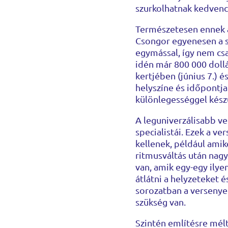
szurkolhatnak kedvence
Természetesen ennek a
Csongor egyenesen a s
egymással, így nem cs
idén már 800 000 dollá
kertjében (június 7.) é
helyszíne és időpontja
különlegességgel kész
A leguniverzálisabb ve
specialistái. Ezek a v
kellenek, például amiko
ritmusváltás után nag
van, amik egy-egy ilye
átlátni a helyzeteket 
sorozatban a versenyek
szükség van.
Szintén említésre mél