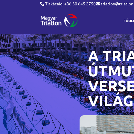
Titkárság: +36 30 645 2750
triatlon@triatlon
FŐOL
A TRI
ÚTMU
VERS
VILÁ