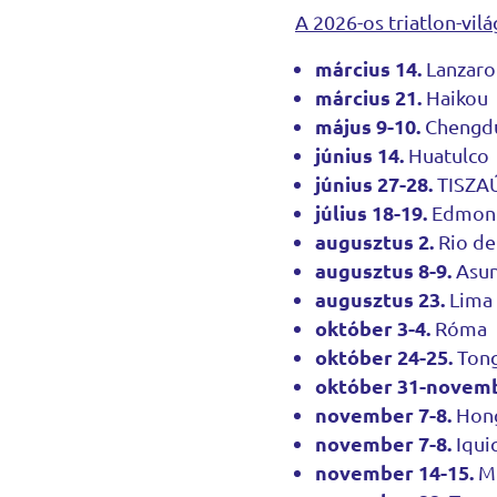
A 2026-os triatlon-vil
március 14.
Lanzaro
március 21.
Haikou
május 9-10.
Chengd
június 14.
Huatulco
június 27-28.
TISZA
július 18-19.
Edmon
augusztus 2.
Rio de
augusztus 8-9.
Asun
augusztus 23.
Lima
október 3-4.
Róma
október 24-25.
Ton
október 31-novem
november 7-8.
Hon
november 7-8.
Iqui
november 14-15.
Mi