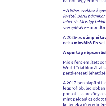
hatból négy érmet is s
– A 90-es évekhez képe
kivétel. Bárki bármikor
lehet rá. Mi is így te
szereplésére
– mondta 
olimpiai tá
A 2026-os
mixváltó Eb
nek a
-vel
A sportág népszerűsí
Míg a fent említett so
World Triathlon által 
pénzkereseti lehetősé
A 2017-ben alapított,
legprofibb, legjobban 
pontot –, a mezőny a s
mint például az adott 
kellenek a jó eredmény