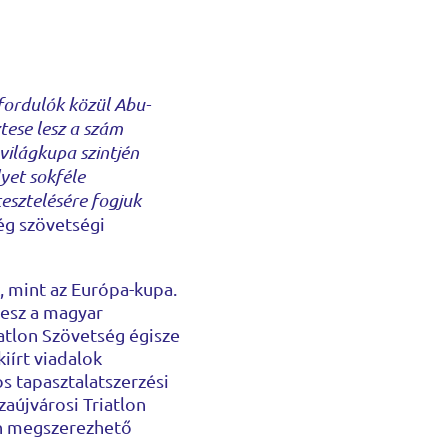
fordulók közül Abu-
tese lesz a szám
ilágkupa szintjén
yet sokféle
esztelésére fogjuk
ég szövetségi
, mint az Európa-kupa.
lesz a magyar
atlon Szövetség égisze
iírt viadalok
s tapasztalatszerzési
zaújvárosi Triatlon
sen megszerezhető