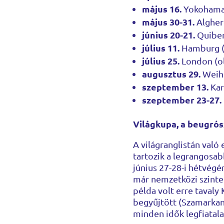
május 16.
Yokohama 
május 30-31.
Alghero
június 20-21.
Quiber
július 11.
Hamburg (s
július 25.
London (ol
augusztus 29.
Weiha
szeptember 13.
Kar
szeptember 23-27.
Világkupa, a beugrós
A világranglistán való
tartozik a legrangosabb
június 27-28-i hétvégé
már nemzetközi szinten
példa volt erre tavaly
begyűjtött (Szamarkand
minden idők legfiatala