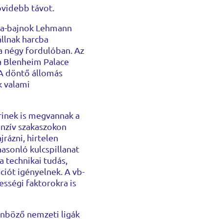
övidebb távot.
ópa-bajnok Lehmann
llnak harcba
a négy fordulóban. Az
 a Blenheim Palace
. A döntő állomás
k valami
rinek is megvannak a
tenzív szakaszokon
jrázni, hirtelen
asonló kulcspillanat
a technikai tudás,
ciót igényelnek. A vb-
ességi faktorokra is
önböző nemzeti ligák