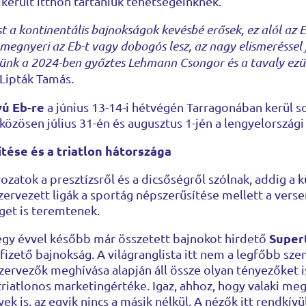
ikerült itthon tartaniuk tehetségeinknek.
st a kontinentális bajnokságok kevésbé erősek, ez alól az
 megnyeri az Eb-t vagy dobogós lesz, az nagy elismeréssel 
kintünk a 2024-ben győztes Lehmann Csongor és a tavaly ez
Lipták Tamás.
vú Eb-re
a június 13-14-i hétvégén Tarragonában kerül s
 közösen július 31-én és augusztus 1-jén a lengyelországi
tése és a triatlon hátországa
rozatok a presztízsről és a dicsőségről szólnak, addig a
szervezett ligák a sportág népszerűsítése mellett a ver
get is teremtenek.
Supert
 egy évvel később már összetett bajnokot hirdető
fizető bajnokság. A világranglista itt nem a legfőbb sz
zervezők meghívása alapján áll össze olyan tényezőket 
triatlonos marketingértéke. Igaz, ahhoz, hogy valaki meg
ek is, az egyik nincs a másik nélkül. A nézők itt rendkív