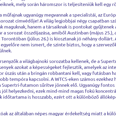
iknek, mely során háromszor is teljesíteniük kell egy r
 műfajnak ugyanúgy megvannak a specialistái, az Eur
orozat címvédője! A világ legjobbjai négy csapatban szá
ak maguknak, hanem a társaiknak is pontokat gyűjtenek 
r a sorozat összdíjazása, amiből Austinban (május 25.),
s Torontóban (július 26.) is kiosztanak jó néhány dollárt
 egyelőre nem ismert, de szinte biztos, hogy a szervező
ülnek.
rsenyzők a világbajnoki sorozatba kellenek, de a Supert
ersenyek azokat a képességeket fejlesztik, amelyek az in
r úszás után a bringán robbantani kell, vagy futásban ha
yobb tempóra kapcsolni. A WTCS-eken számos ezekhez h
n Supertri-futamon sűrítve jönnek elő. Ugyanúgy fontos 
és jól helyezkedni, ezek mind-mind magas fokú koncentrá
 időtartama is hosszabb, ezért ott a különböző állókép
tóak az általában népes magyar érdekeltség miatt a kül