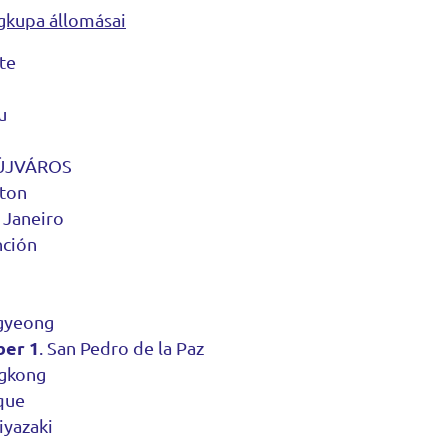
ágkupa állomásai
te
u
ÚJVÁROS
ton
 Janeiro
ción
gyeong
ber 1
. San Pedro de la Paz
gkong
que
yazaki