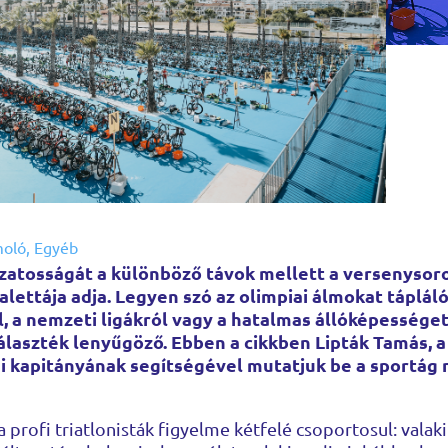
moló
,
Egyéb
ozatosságát a különböző távok mellett a versenysor
alettája adja. Legyen szó az olimpiai álmokat táplál
l, a nemzeti ligákról vagy a hatalmas állóképessége
álaszték lenyűgöző. Ebben a cikkben Lipták Tamás, a
i kapitányának segítségével mutatjuk be a sportág
profi triatlonisták figyelme kétfelé csoportosul: valaki 