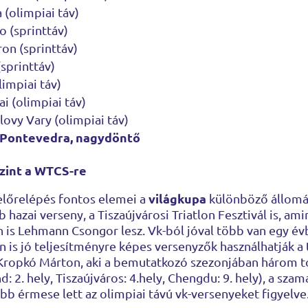
(olimpiai táv)
 (sprinttáv)
on (sprinttáv)
printtáv)
impiai táv)
i (olimpiai táv)
lovy Vary (olimpiai táv)
 Pontevedra, nagydöntő
zint a WTCS-re
világkupa
 előrelépés fontos elemei a
különböző állomás
 hazai verseny, a Tiszaújvárosi Triatlon Fesztivál is, am
n is Lehmann Csongor lesz. Vk-ból jóval több van egy évbe
 is jó teljesítményre képes versenyzők használhatják a
 Kropkó Márton, aki a bemutatkozó szezonjában három to
: 2. hely, Tiszaújváros: 4.hely, Chengdu: 9. hely), a sz
bb érmese lett az olimpiai távú vk-versenyeket figyelve