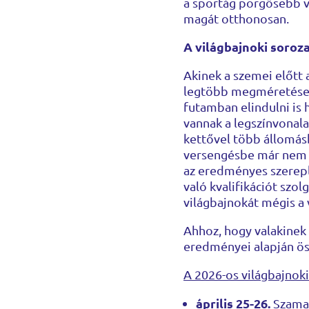
a sportág pörgősebb vá
magát otthonosan.
A világbajnoki sorozat
Akinek a szemei előtt a
legtöbb megméretése.
futamban elindulni is h
vannak a legszínvonal
kettővel több állomás
versengésbe már nem 
az eredményes szerepl
való kvalifikációt szol
világbajnokát mégis a 
Ahhoz, hogy valakinek 
eredményei alapján öss
A 2026-os világbajnoki
április 25-26.
Szamar