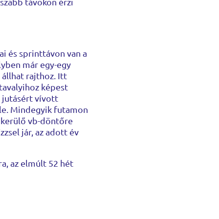
sszabb távokon érzi
ai és sprinttávon van a
lyben már egy-egy
llhat rajthoz. Itt
tavalyihoz képest
jutásért vívott
le. Mindegyik futamon
 kerülő vb-döntőre
zsel jár, az adott év
a, az elmúlt 52 hét