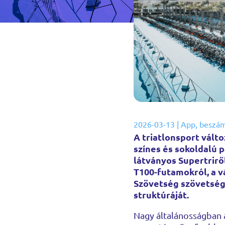
2026-03-13
|
App
,
beszá
A triatlonsport vált
színes és sokoldalú p
látványos Supertrirő
T100-futamokról, a v
Szövetség szövetség
struktúráját.
Nagy általánosságban a 