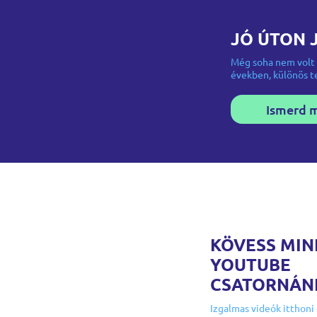
JÓ ÚTON 
Még soha nem volt 
években, különös te
Ismerd 
KÖVESS MIN
YOUTUBE
CSATORNÁN
Izgalmas videók itthoni 