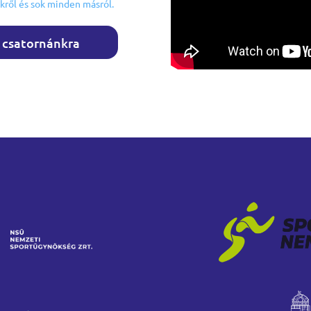
kről és sok minden másról.
l csatornánkra