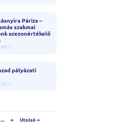
ásnyira Párizs –
Tamás szakmai
ónk szezonértékelő
a
 09:11
ázad pályázati
 03:11
...
»
Utolsó »