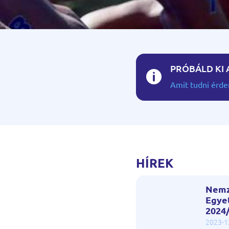
PRÓBÁLD KI 

Amit tudni érd
HÍREK
Nemz
Egye
2024
2023-1