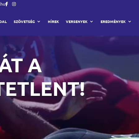
.hu
DAL
SZÖVETSÉG
HÍREK
VERSENYEK
EREDMÉNYEK
ÁT A
TETLENT!