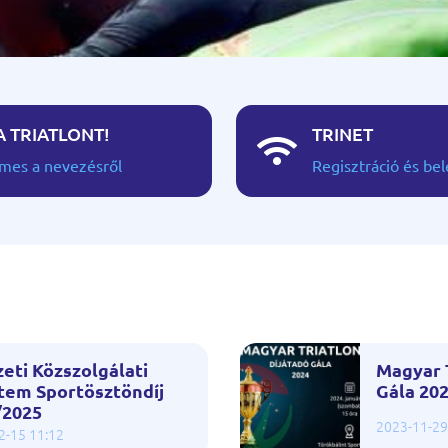
A TRIATLONT!
TRINET

emes a nevezésről
Regisztráció és bel
eti Közszolgálati
Magyar T
tem Sportösztöndíj
Gála 202
/2025
2023-11-29
2-15 11:12