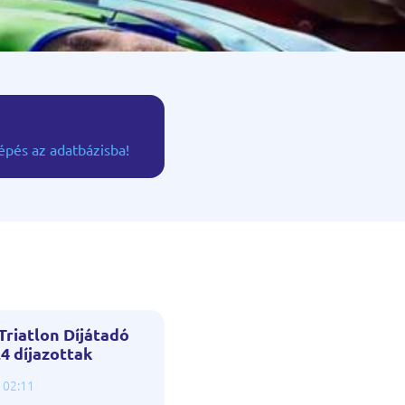
épés az adatbázisba!
riatlon Díjátadó
4 díjazottak
 02:11