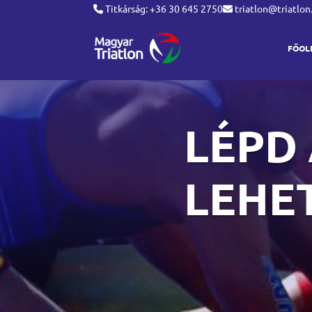
Titkárság: +36 30 645 2750
triatlon@triatlon
FŐOL
LÉPD 
LEHE