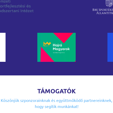
TÁMOGATÓK
Köszönjük szponzorainknak
és együttműködő partnereinknek,
hogy segítik munkánkat!