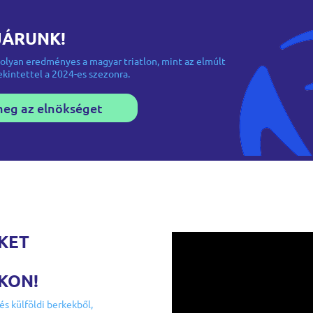
JÁRUNK!
olyan eredményes a magyar triatlon, mint az elmúlt
kintettel a 2024-es szezonra.
meg az elnökséget
KET
KON!
és külföldi berkekből,