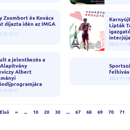
y Zsombort és Kovács
Karnyújt
t díjazta idén az IMGA
Lipták 
igazgat
1-27 12:11
interjúj
2023-11-19
ult a jelentkezés a
Alapítvány
Sportsz
viczy Albert
felhívás
lmányi
2023-11-14
öndíjprogramjára
1-16 05:11
 Első
«
...
10
20
30
...
67
68
69
70
71