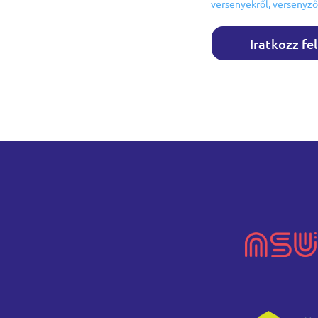
versenyekről, versenyző
Iratkozz fe