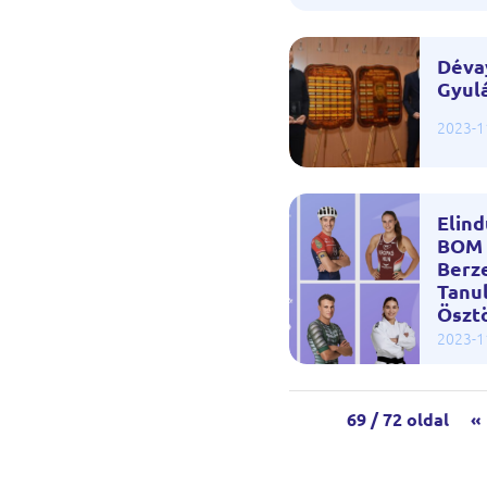
Déva
Gyulá
2023-1
Elind
BOM 
Berze
Tanu
Öszt
2023-1
69 / 72 oldal
«