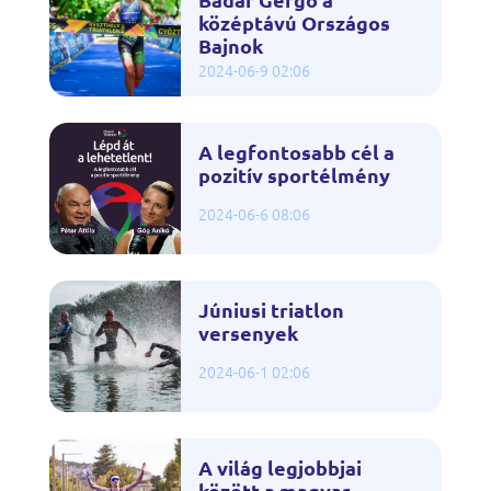
középtávú Országos
Bajnok
2024-06-9 02:06
A legfontosabb cél a
pozitív sportélmény
2024-06-6 08:06
Júniusi triatlon
versenyek
2024-06-1 02:06
A világ legjobbjai
között a magyar