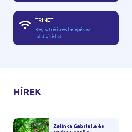
TRINET

Regisztráció és belépés az
adatbázisba!
HÍREK
Zelinka Gabriella és
Badar Gergő a