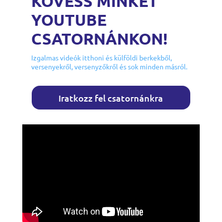
KÖVESS MINKET
YOUTUBE
CSATORNÁNKON!
Izgalmas videók itthoni és külföldi berkekből,
versenyekről, versenyzőkről és sok minden másról.
Iratkozz fel csatornánkra