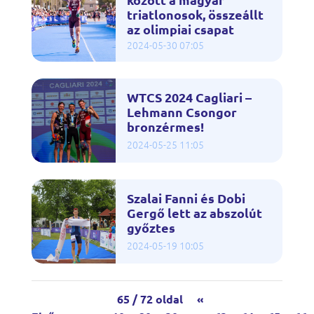
triatlonosok, összeállt
az olimpiai csapat
2024-05-30 07:05
WTCS 2024 Cagliari –
Lehmann Csongor
bronzérmes!
2024-05-25 11:05
Szalai Fanni és Dobi
Gergő lett az abszolút
győztes
2024-05-19 10:05
65 / 72 oldal
«