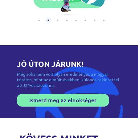
JÓ ÚTON JÁRUNK!
Még soha nem volt olyan eredményes a magyar
triatlon, mint az elmúlt években, különös tekintettel
a 2024-es szezonra.
Ismerd meg az elnökséget