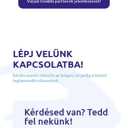
Várjuk további partnerek jelentkezését!
LÉPJ VELÜNK
KAPCSOLATBA!
Kérdés esetén töltsd ki az űrlapot, mi pedig a lehető
leghamarabb válaszolunk.
Kérdésed van? Tedd
fel nekünk!