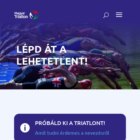
LÉPD ÁT A
LEHETETLENT!
PRÓBÁLD KI A TRIATLONT!

Amit tudni érdemes a nevezésről