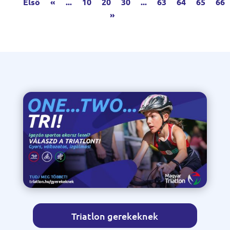
Első
«
...
10
20
30
...
63
64
65
66
»
Triatlon gerekeknek