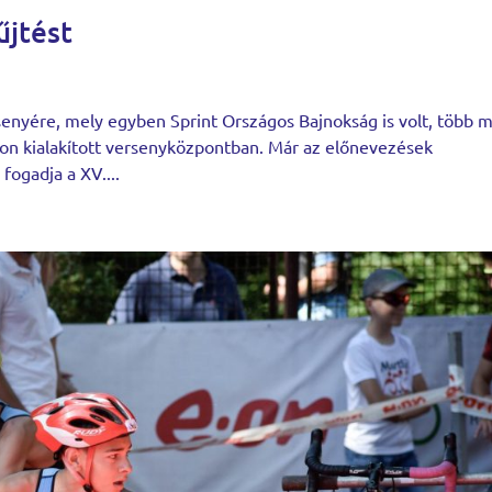
űjtést
enyére, mely egyben Sprint Országos Bajnokság is volt, több m
on kialakított versenyközpontban. Már az előnevezések
 fogadja a XV....