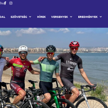
.hu
DAL
SZÖVETSÉG
HÍREK
VERSENYEK
EREDMÉNYEK