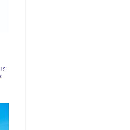
019-
z