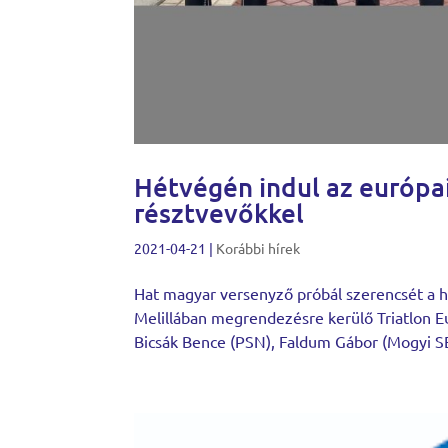
Hétvégén indul az európai
résztvevőkkel
2021-04-21
|
Korábbi hírek
Hat magyar versenyző próbál szerencsét a 
Melillában megrendezésre kerülő Triatlon E
Bicsák Bence (PSN), Faldum Gábor (Mogyi SE