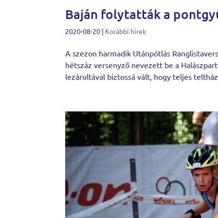
Baján folytatták a pontgy
2020-08-20
|
Korábbi hírek
A szezon harmadik Utánpótlás Ranglistavers
hétszáz versenyző nevezett be a Halászpart
lezárultával biztossá vált, hogy teljes teltház