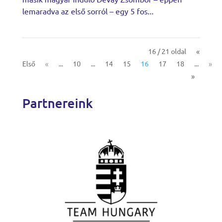
lemaradva az első sorról – egy 5 fos...
16 / 21 oldal
«
Első
«
...
10
...
14
15
16
17
18
...
»
»
Partnereink