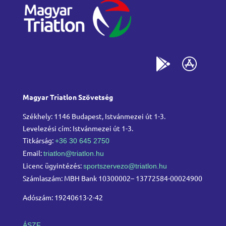
Magyar Triatlon Szövetség
Székhely: 1146 Budapest, Istvánmezei út 1-3.
Levelezési cím: Istvánmezei út 1-3.
Titkárság:
+36 30 645 2750
Email:
triatlon@triatlon.hu
Licenc ügyintézés:
sportszervezo@triatlon.hu
Számlaszám: MBH Bank 10300002– 13772584-00024900
Adószám: 19240613-2-42
ÁSZF