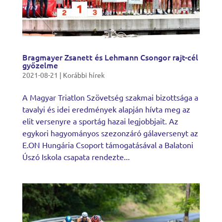
Bragmayer Zsanett és Lehmann Csongor rajt-cél
győzelme
2021-08-21
|
Korábbi hírek
A Magyar Triatlon Szövetség szakmai bizottsága a
tavalyi és idei eredmények alapján hívta meg az
elit versenyre a sportág hazai legjobbjait. Az
egykori hagyományos szezonzáró gálaversenyt az
E.ON Hungária Csoport támogatásával a Balatoni
Úszó Iskola csapata rendezte...