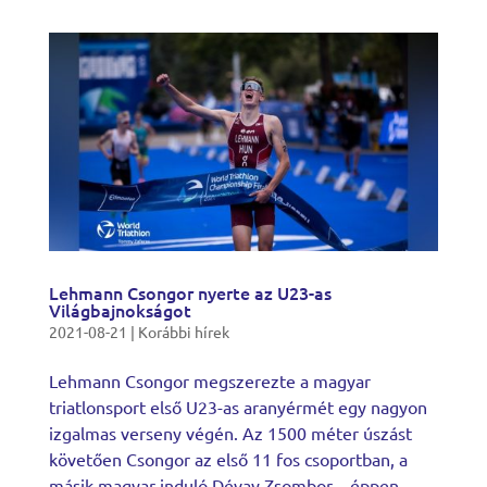
Lehmann Csongor nyerte az U23-as
Világbajnokságot
2021-08-21
|
Korábbi hírek
Lehmann Csongor megszerezte a magyar
triatlonsport első U23-as aranyérmét egy nagyon
izgalmas verseny végén. Az 1500 méter úszást
követően Csongor az első 11 fos csoportban, a
másik magyar induló Dévay Zsombor – éppen