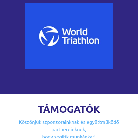
TÁMOGATÓK
Köszönjük szponzorainknak
és együttműködő
partnereinknek,
hogy segítik munkánkat!