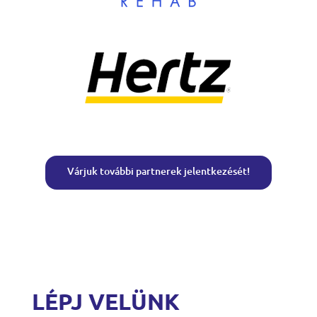
Várjuk további partnerek jelentkezését!
LÉPJ VELÜNK