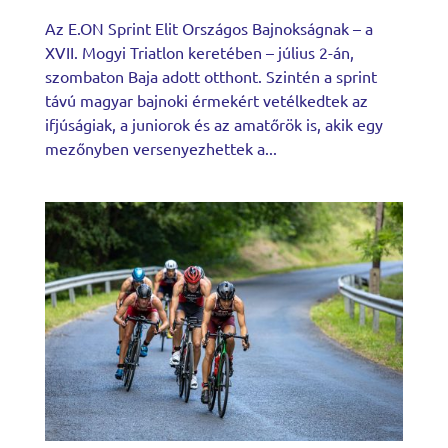
Az E.ON Sprint Elit Országos Bajnokságnak – a
XVII. Mogyi Triatlon keretében – július 2-án,
szombaton Baja adott otthont. Szintén a sprint
távú magyar bajnoki érmekért vetélkedtek az
ifjúságiak, a juniorok és az amatőrök is, akik egy
mezőnyben versenyezhettek a...