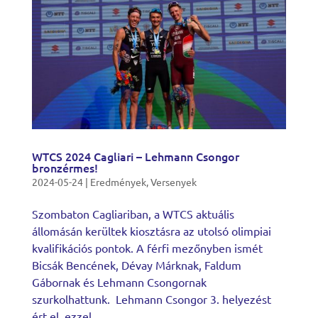
WTCS 2024 Cagliari – Lehmann Csongor
bronzérmes!
2024-05-24
|
Eredmények
,
Versenyek
Szombaton Cagliariban, a WTCS aktuális
állomásán kerültek kiosztásra az utolsó olimpiai
kvalifikációs pontok. A férfi mezőnyben ismét
Bicsák Bencének, Dévay Márknak, Faldum
Gábornak és Lehmann Csongornak
szurkolhattunk. Lehmann Csongor 3. helyezést
ért el, ezzel...