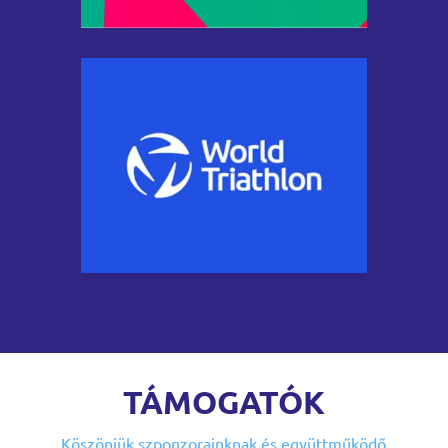
TÁMOGATÓK
Köszönjük szponzorainknak
és együttműködő