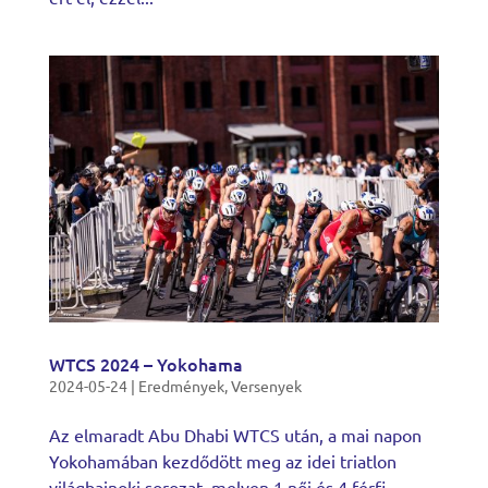
WTCS 2024 – Yokohama
2024-05-24
|
Eredmények
,
Versenyek
Az elmaradt Abu Dhabi WTCS után, a mai napon
Yokohamában kezdődött meg az idei triatlon
világbajnoki sorozat, melyen 1 női és 4 férfi