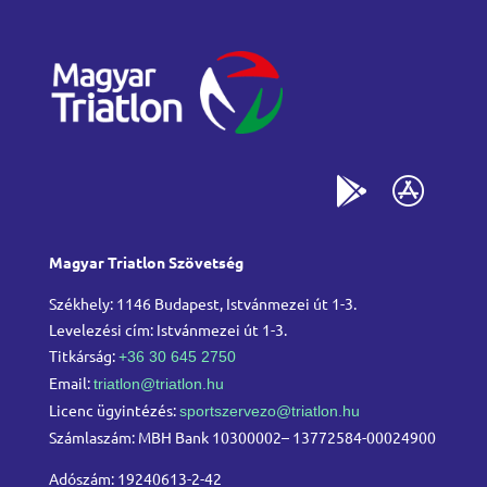
Magyar Triatlon Szövetség
Székhely: 1146 Budapest, Istvánmezei út 1-3.
Levelezési cím: Istvánmezei út 1-3.
Titkárság:
+36 30 645 2750
Email:
triatlon@triatlon.hu
Licenc ügyintézés:
sportszervezo@triatlon.hu
Számlaszám: MBH Bank 10300002– 13772584-00024900
Adószám: 19240613-2-42