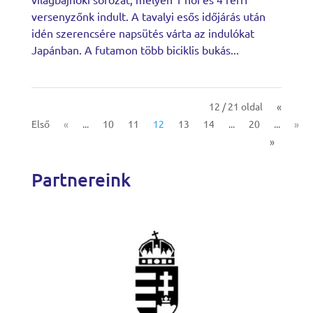
versenyzőnk indult. A tavalyi esős időjárás után
idén szerencsére napsütés várta az indulókat
Japánban. A futamon több biciklis bukás...
12 / 21 oldal
«
Első
«
...
10
11
12
13
14
...
20
...
»
»
Partnereink