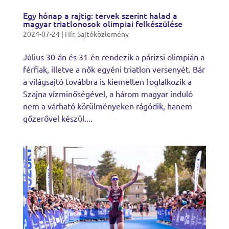
Egy hónap a rajtig: tervek szerint halad a
magyar triatlonosok olimpiai felkészülése
2024-07-24
|
Hír
,
Sajtóközlemény
Július 30-án és 31-én rendezik a párizsi olimpián a
férfiak, illetve a nők egyéni triatlon versenyét. Bár
a világsajtó továbbra is kiemelten foglalkozik a
Szajna vízminőségével, a három magyar induló
nem a várható körülményeken rágódik, hanem
gőzerővel készül....