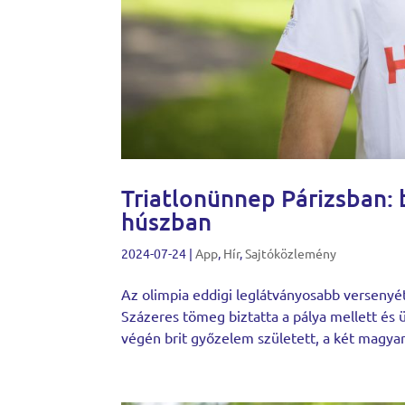
Triatlonünnep Párizsban: 
húszban
2024-07-24
|
App
,
Hír
,
Sajtóközlemény
Az olimpia eddigi leglátványosabb versenyét
Százeres tömeg biztatta a pálya mellett és 
végén brit győzelem született, a két magyar