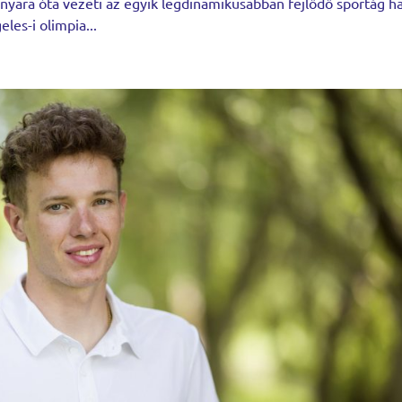
nyara óta vezeti az egyik legdinamikusabban fejlődő sportág h
es-i olimpia...