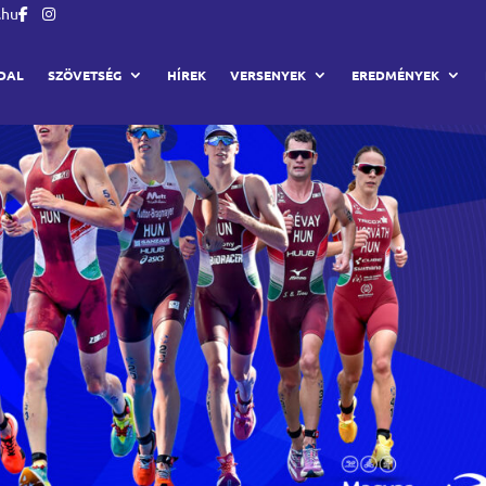
.hu
DAL
SZÖVETSÉG
HÍREK
VERSENYEK
EREDMÉNYEK