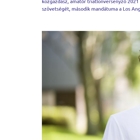
közgazdász, amatőr triatlonversenyző 2021 
szövetségét, második mandátuma a Los Angel