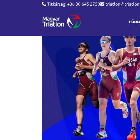
Titkárság: +36 30 645 2750
triatlon@triatlon
FŐOL