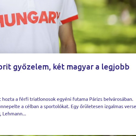
brit győzelem, két magyar a legjobb
 hozta a férfi triatlonosok egyéni futama Párizs belvárosában.
ünnepelte a célban a sportolókat. Egy őrületesen izgalmas vers
, Lehmann...