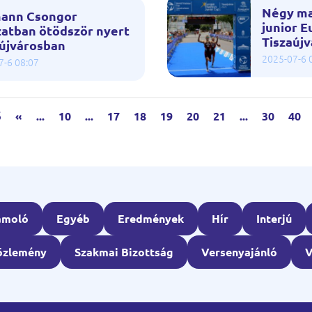
Négy ma
ann Csongor
junior 
zatban ötödször nyert
Tiszaúj
aújvárosban
2025-07-6 
7-6 08:07
ő
«
...
10
...
17
18
19
20
21
...
30
40
ámoló
Egyéb
Eredmények
Hír
Interjú
özlemény
Szakmai Bizottság
Versenyajánló
V