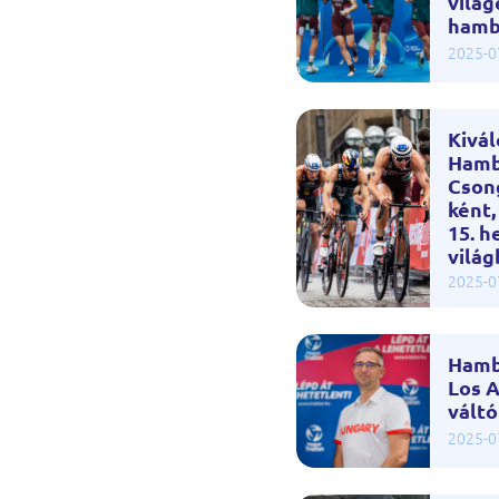
világ
hamb
2025-0
Kivá
Hamb
Csong
ként,
15. h
világ
2025-0
Hamb
Los 
vált
2025-0