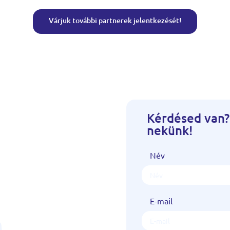
Várjuk további partnerek jelentkezését!
Kérdésed van?
nekünk!
Név
E-mail
!