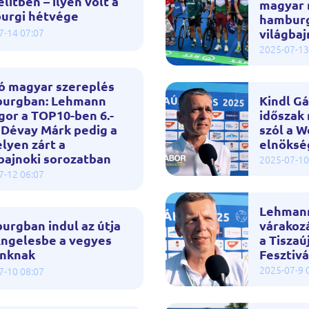
elitben – ilyen volt a
magyar 
urgi hétvége
hamburg
világba
7-14 07:07
2025-07-13
ló magyar szereplés
urgban: Lehmann
Kindl Gá
or a TOP10-ben 6.-
időszak
 Dévay Márk pedig a
szól a W
elyen zárt a
elnöksé
bajnoki sorozatban
2025-07-10
7-12 06:07
Lehmann
urgban indul az útja
várakoz
Angelesbe a vegyes
a Tiszaú
ónknak
Fesztivá
2025-07-9 
7-10 08:07