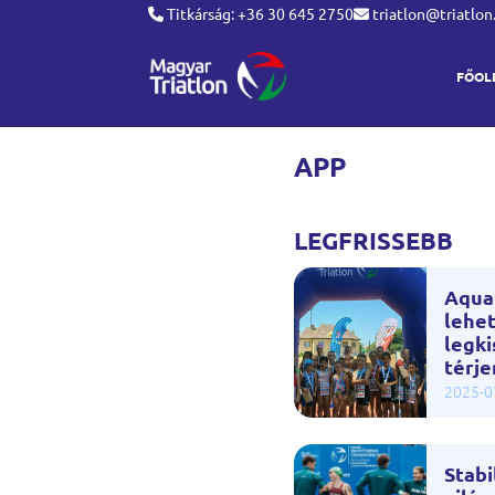
Titkárság: +36 30 645 2750
triatlon@triatlon
FŐOL
APP
LEGFRISSEBB
Aqua
lehet
legk
térje
2025-0
Stabi