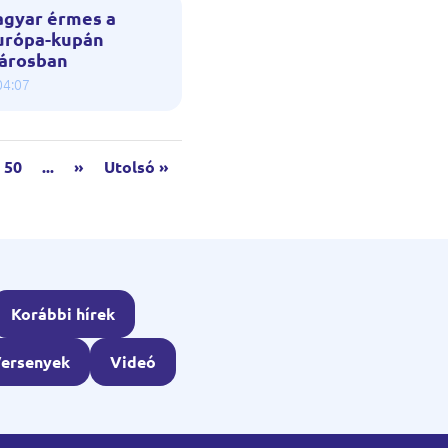
gyar érmes a
Európa-kupán
városban
04:07
50
...
»
Utolsó »
Korábbi hírek
ersenyek
Videó