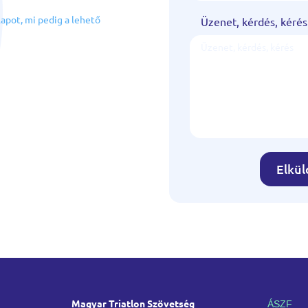
lapot, mi pedig a lehető
Üzenet, kérdés, kérés
Elkü
Magyar Triatlon Szövetség
ÁSZF