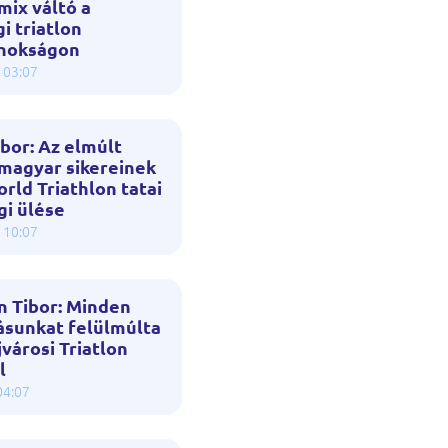
mix váltó a
i triatlon
jnokságon
 03:07
bor: Az elmúlt
 magyar sikereinek
orld Triathlon tatai
gi ülése
 10:07
 Tibor: Minden
ásunkat felülmúlta
jvárosi Triatlon
l
04:07