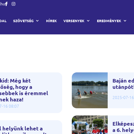
.hu
DAL
SZÖVETSÉG
HÍREK
VERSENYEK
EREDMÉNYEK
kid: Még két
Baján e
őség, hogy a
utánpót
isebbek is éremmel
2025-07-16
nek haza!
7-16 08:07
Elképes
l helyünk lehet a
a 6. hel