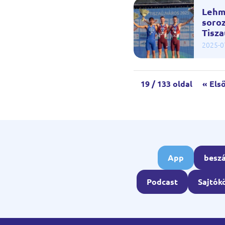
Lehm
soro
Tisz
2025-0
19 / 133 oldal
« Els
App
besz
Podcast
Sajtók