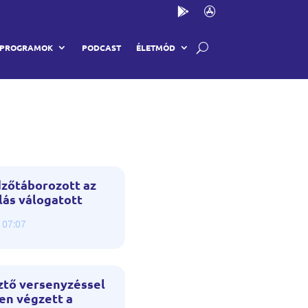
PROGRAMOK
PODCAST
ÉLETMÓD
dzőtáborozott az
lás válogatott
 07:07
ztő versenyzéssel
yen végzett a