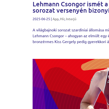
Lehmann Csongor ismét a t
sorozat versenyén bizony
2025-06-25
|
App
,
Hír
,
Interjú
A világbajnoki sorozat szardíniai állomása 
Lehmann Csongor – ahogyan az elmúlt egy év
bronzérmes Kiss Gergely pedig gyerekkori á