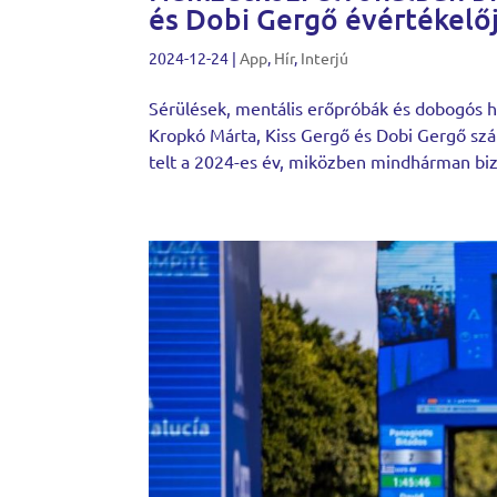
és Dobi Gergő évértékelő
2024-12-24
|
App
,
Hír
,
Interjú
Sérülések, mentális erőpróbák és dobogós h
Kropkó Márta, Kiss Gergő és Dobi Gergő szá
telt a 2024-es év, miközben mindhárman bizo