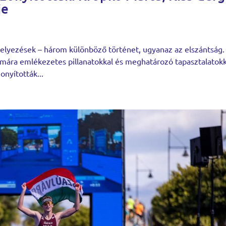
je
elyezések – három különböző történet, ugyanaz az elszántság.
mára emlékezetes pillanatokkal és meghatározó tapasztalatokk
nyították...