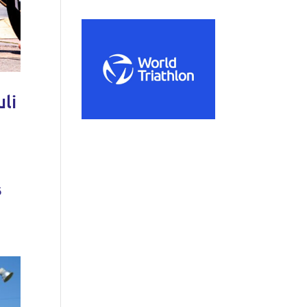
uli
ő