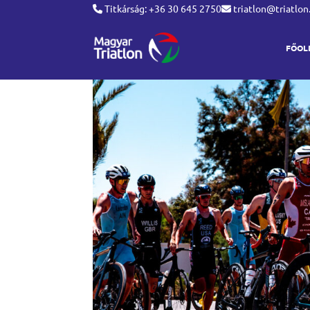
Titkárság: +36 30 645 2750
triatlon@triatlon
FŐOL