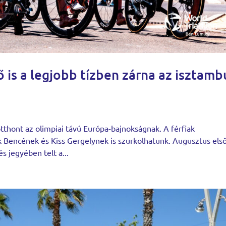
 is a legjobb tízben zárna az isztamb
thont az olimpiai távú Európa-bajnokságnak. A férfiak
 Bencének és Kiss Gergelynek is szurkolhatunk. Augusztus els
és jegyében telt a...