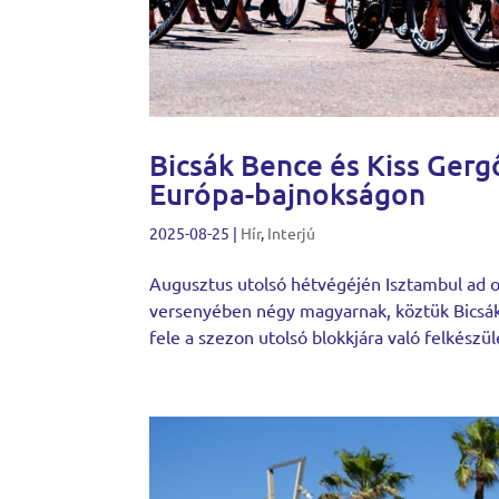
Bicsák Bence és Kiss Gergő
Európa-bajnokságon
2025-08-25
|
Hír
,
Interjú
Augusztus utolsó hétvégéjén Isztambul ad ot
versenyében négy magyarnak, köztük Bicsák
fele a szezon utolsó blokkjára való felkészül