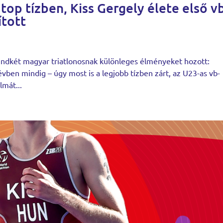
op tízben, Kiss Gergely élete első v
ított
mindkét magyar triatlonosnak különleges élményeket hozott:
ben mindig – úgy most is a legjobb tízben zárt, az U23-as vb-
lmát...