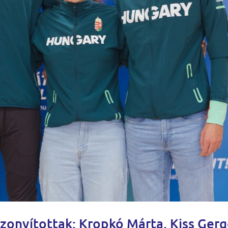
zonyítottak: Kropkó Márta, Kiss Ger